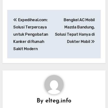
Post
Expediheal.com:
Bengkel AC Mobil
navigation
Solusi Terpercaya
Mazda Bandung,
untuk Pengobatan
Solusi Tepat Hanya di
Kanker di Rumah
Dokter Mobil
Sakit Modern
By
elteg.info