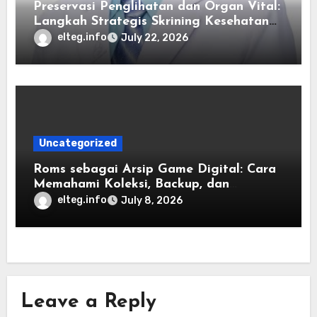
Preservasi Penglihatan dan Organ Vital:
Langkah Strategis Skrining Kesehatan
Mata dan Jantung
elteg.info
July 22, 2026
Uncategorized
Roms sebagai Arsip Game Digital: Cara
Memahami Koleksi, Backup, dan
Pengelolaannya dengan Lebih Aman
elteg.info
July 8, 2026
Menggunakan Enkripsi File Cadangan
untuk Keamanan Berkas Jangka
Panjang
Leave a Reply